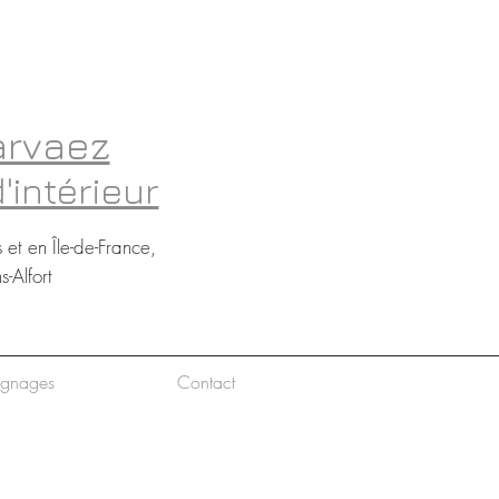
arvaez
'intérieur
s et en Île-de-France,
-Alfort
ignages
Contact