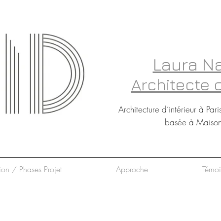
Laura N
Architecte d
Architecture d’intérieur à Pari
basée à Maisons
tion / Phases Projet
Approche
Témo