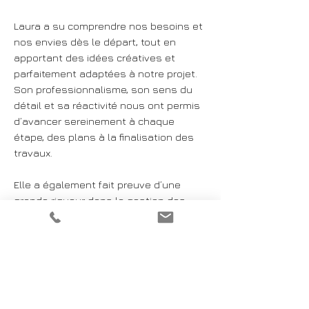
Laura a su comprendre nos besoins et
nos envies dès le départ, tout en
apportant des idées créatives et
parfaitement adaptées à notre projet.
Son professionnalisme, son sens du
détail et sa réactivité nous ont permis
d’avancer sereinement à chaque
étape, des plans à la finalisation des
travaux.
Elle a également fait preuve d’une
grande rigueur dans la gestion des
délais et le suivi des artisans, ce qui a
été essentiel pour garantir un résultat
impeccable. Le design final reflète
exactement ce que nous souhaitions :
fonctionnel, esthétique et en parfaite
harmonie avec notre style de vie.